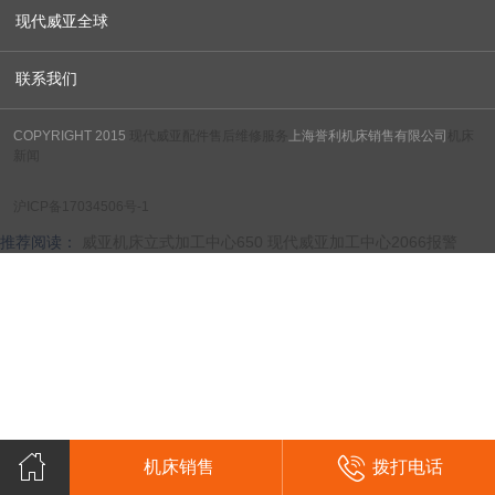
现代威亚全球
联系我们
COPYRIGHT 2015
现代威亚配件售后维修服务
上海誉利机床销售有限公司
机床
新闻
沪ICP备17034506号-1
推荐阅读：
威亚机床立式加工中心650
现代威亚加工中心2066报警


机床销售
拨打电话